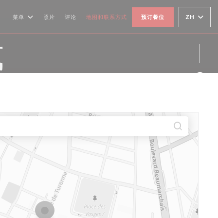
ZH
菜单
照片
评论
地图和联系方式
预订餐位
式
Fac
Ins