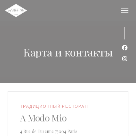
Панель управления cookies
Карта и контакты
Face
Inst
ТРАДИЦИОННЫЙ РЕСТОРАН
A Modo Mio
((открывается в новом окне)
4 Rue de Turenne 75004 Paris