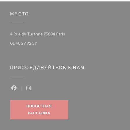
МЕСТО
((открывается в новом окне))
4 Rue de Turenne 75004 Paris
01 40 29 92 39
ПРИСОЕДИНЯЙТЕСЬ К НАМ
Facebook ((открывается в новом окне))
Instagram ((открывается в новом окне))
НОВОСТНАЯ
РАССЫЛКА