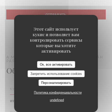
Этот сайт использует
кукис и позволяет вам
контролировать сервисы
которые вы хотите
активировать
A MODO MIO
ТРАДИЦИОННЫЙ РЕСТОРАН
PARIS
Ок, все активировать
Общая информация
Запретить использование cookies
Персонализировать
КУХНЯ
Политика конфиденциальности
итальянский
undefined