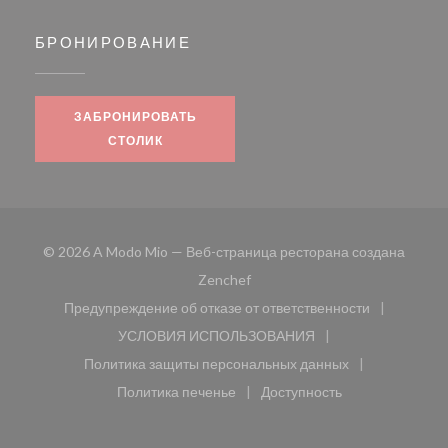
БРОНИРОВАНИЕ
ЗАБРОНИРОВАТЬ
СТОЛИК
© 2026 A Modo Mio — Веб-страница ресторана создана
((открывается в новом окне))
Zenchef
Предупреждение об отказе от ответственности
((открывается в новом окне))
УСЛОВИЯ ИСПОЛЬЗОВАНИЯ
((открывается в новом окне))
Политика защиты персональных данных
((открывается в новом окне))
Политика печенье
Доступность
((открывается в новом окне))
((открывается в новом 