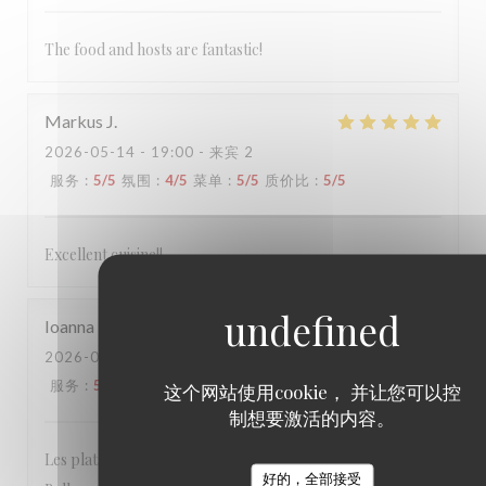
The food and hosts are fantastic!
Markus
J
2026-05-14
- 19:00 - 来宾 2
服务
:
5
/5
氛围
:
4
/5
菜单
:
5
/5
质价比
:
5
/5
Excellent cuisine!!
Ioanna
D
2026-05-10
- 12:30 - 来宾 7
服务
:
5
/5
氛围
:
5
/5
菜单
:
5
/5
质价比
:
5
/5
这个网站使用cookie， 并让您可以控
制想要激活的内容。
Les plats étaient délicieux et le serveur très sympathique!
好的，全部接受