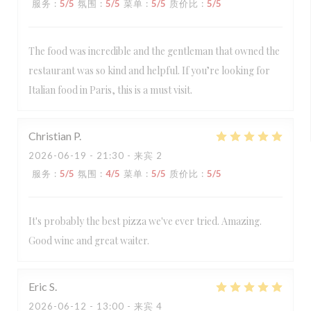
服务
:
5
/5
氛围
:
5
/5
菜单
:
5
/5
质价比
:
5
/5
The food was incredible and the gentleman that owned the
restaurant was so kind and helpful. If you’re looking for
Italian food in Paris, this is a must visit.
Christian
P
2026-06-19
- 21:30 - 来宾 2
服务
:
5
/5
氛围
:
4
/5
菜单
:
5
/5
质价比
:
5
/5
It's probably the best pizza we've ever tried. Amazing.
Good wine and great waiter.
Eric
S
2026-06-12
- 13:00 - 来宾 4