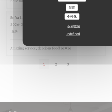
Belle musique italienne
禁用
个性化
Sofia
L
2026-05-02
- 20:00 - 来宾 4
保密政策
服务
:
5
/5
氛围
:
5
/5
菜单
:
5
/5
质价比
:
5
/5
undefined
Amazing service, delicious food! 💓💓💓
1
2
3