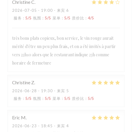
Christine
C
2026-07-05
- 19:00 - 来宾 6
服务
:
5
/5
氛围
:
5
/5
菜单
:
5
/5
质价比
:
4
/5
très bons plats copieux, bon service, le vin rouge aurait
mérité d'être un peu plus frais, et on a été invités à partir
vers 22h10 alors que le restaurant indique 23h comme
horaire de fermeture
Christine
Z
2026-06-28
- 19:30 - 来宾 5
服务
:
5
/5
氛围
:
5
/5
菜单
:
5
/5
质价比
:
5
/5
Eric
M
2026-06-23
- 18:45 - 来宾 4