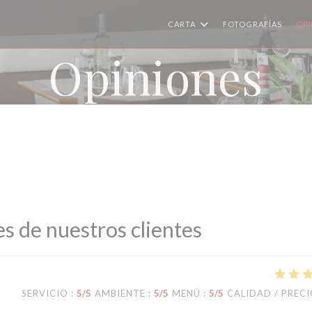
CARTA
FOTOGRAFÍAS
OPI
Opiniones
s de nuestros clientes
SERVICIO
:
5
/5
AMBIENTE
:
5
/5
MENÚ
:
5
/5
CALIDAD / PREC