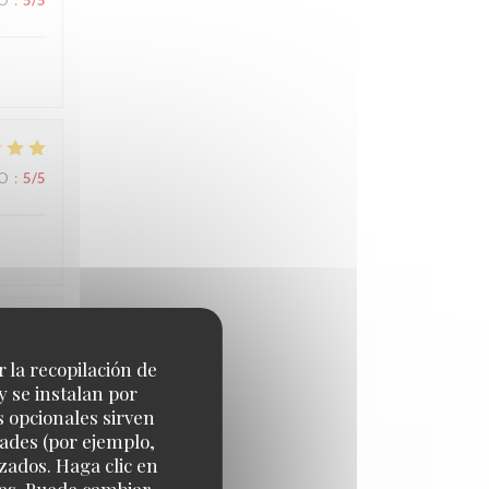
IO
:
5
/5
IO
:
5
/5
IO
:
5
/5
r la recopilación de
y se instalan por
s opcionales sirven
dades (por ejemplo,
zados. Haga clic en
cias. Puede cambiar