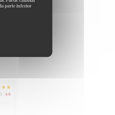
a parte inferior
IO
:
5
/5
IO
:
5
/5
IO
:
5
/5