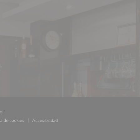
((abre en una nueva ventana))
ef
ca de cookies
Accesibilidad
((abre en una nueva ventana))
((abre en una nueva ventana))