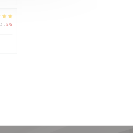
IO
:
5
/5