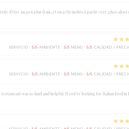
ité d'être un peu plus frais, et on a été invités à partir vers 22h10 alors 
SERVICIO
:
5
/5
AMBIENTE
:
5
/5
MENÚ
:
5
/5
CALIDAD / PREC
SERVICIO
:
5
/5
AMBIENTE
:
5
/5
MENÚ
:
5
/5
CALIDAD / PREC
estaurant was so kind and helpful. If you’re looking for Italian food in 