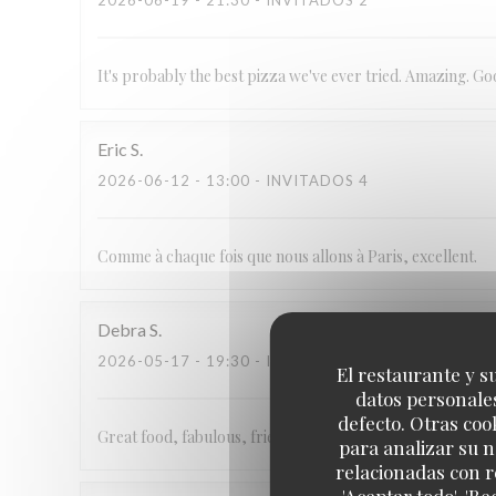
2026-06-19
- 21:30 - INVITADOS 2
It's probably the best pizza we've ever tried. Amazing. Go
Eric
S
2026-06-12
- 13:00 - INVITADOS 4
Comme à chaque fois que nous allons à Paris, excellent.
Debra
S
2026-05-17
- 19:30 - INVITADOS 2
El restaurante y su
datos personales
defecto. Otras coo
Great food, fabulous, friendly waiter, small,cozy restaura
para analizar su n
relacionadas con r
'Aceptar todo', 'R