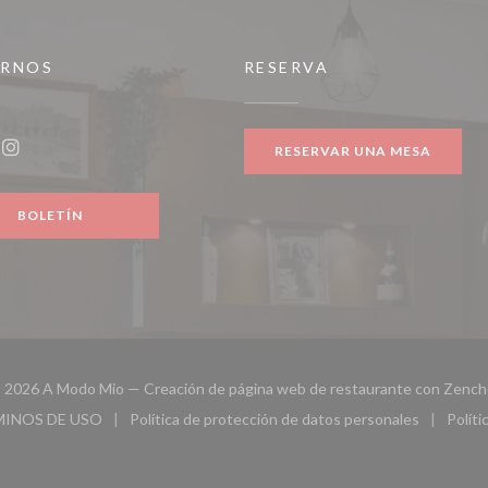
IRNOS
RESERVA
ntana))
RESERVAR UNA MESA
ook ((abre en una nueva ventana))
Instagram ((abre en una nueva ventana))
BOLETÍN
 2026 A Modo Mio — Creación de página web de restaurante con
Zench
MINOS DE USO
Política de protección de datos personales
Políti
eva ventana))
((abre en una nueva ventana))
((abre en una nueva ventana))