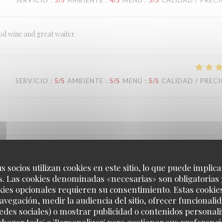
SERVICIO
:
5
/5
AMBIENTE
:
4
/5
MENÚ
:
5
/5
CALIDAD / PREC
od wine and great waiter.
SERVICIO
:
5
/5
AMBIENTE
:
5
/5
MENÚ
:
5
/5
CALIDAD / PREC
SERVICIO
:
5
/5
AMBIENTE
:
5
/5
MENÚ
:
5
/5
CALIDAD / PREC
s socios utilizan cookies en este sitio, lo que puede implica
. Las cookies denominadas «necesarias» son obligatorias 
kies opcionales requieren su consentimiento. Estas cookie
nt.
avegación, medir la audiencia del sitio, ofrecer funcionali
edes sociales) o mostrar publicidad o contenidos personali
echazar todo' o 'Personalizar' para gestionar sus preferen