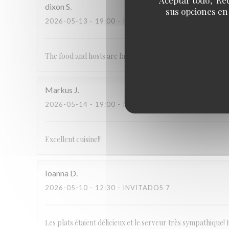
dixon
S
sus opciones en
2026-05-13
- 19:00 - INVITADOS 2
The food and hosts are fantastic!
Markus
J
2026-05-14
- 19:00 - INVITADOS 2
Excellent cuisine!!
Ioanna
D
2026-05-10
- 12:30 - INVITADOS 7
Les plats étaient délicieux et le serveur très sympathique! 