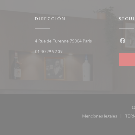
DIRECCIÓN
SEGU
((abre en una nueva ve
4 Rue de Turenne 75004 Paris
Faceb
01 40 29 92 39
©
Menciones legales
TÉR
((abre en una nu