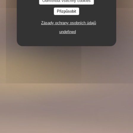
Odmítnout všechny cookies
Přizpůsobit
Zásady ochrany osobních údajů
4 RUE DE TURENNE 75004 PARIS
undefined